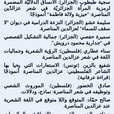
سجية طبطوب (الجزائر): الأنساق الدلاليّة المضمرة
لرمزية المرأة الجزائريّة في شعر عزالدّين
المناصرة: "حيزية ولالة فاطمة" أنموذجًا.
سليمة عشو (الجزائر): النزعة الدرامية في ديوان "لا
سقف للسماء" لعزالدين المناصرة.
سميرة حفصي (الجزائر): جمالية التشكيل القصصي
في "جدارية محمود درويش".
سناء عطاري (فلسطين): الرؤية الشعرية وجماليات
اللغة في شعر عزالدين المناصرة.
شفيع بالزين (تونس): الاستعارات التي يحيا بها
الشاعر الفلسطيني: عزالدين المناصرة أنموذجًا
(قراءة عرفانية).
صادق الخضور (فلسطين): الموروث الشعبي
وتوظيفه في شعر المناصرة: نماذج، ودلالات.
صالح حمّاد: المتوقع واللا متوقع في اللغة الشعرية
عند عزالدين المناصرة.