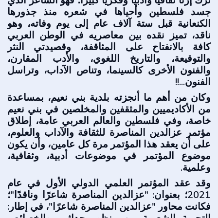
ترك إرثًا ثقافيًا وأدبيًا وفكريًا كبيرًا؛ فهو الشاعر الذي
جسد فلسطين وأحياها في شعره منذ جذورها
الكنعانية قبل ستة آلاف عام إلى يوم وفاته، وهو
ناقد، تميز نقده بين معاصريه في الوطن العربي
كافة بالانفتاح على المثاقفة، وقصيدتي النثر
والتوقيعة، والتاريخ اللغوي، والأدب المقارن،
والفنون الأخرى كالسينما، وتناص الآداب، وتراسل
الفنون...!!
وكان من أهم ما أنجزته بلدية بني نعيم، بمساعدة
من الأكاديميين والمثقفين والمخلصين في بني نعيم
خاصة، وفي فلسطين والعالم العربي عامة، إطلاق
مؤتمر عزالدين المناصرة للثقافة والآداب والعلوم،
على أن يعقد هذا المؤتمر مرة كل عامين، وأن يكون
موضوع المؤتمر في موضوعات أدبية، وثقافية،
وعلمية.
وقد عقد المؤتمر العلمي الدولي الأول في عام
2021؛ بعنوان: "عزالدين المناصرة شاعرًا وناقدًا"؛
فكانت محاور "عزالدين المناصرة شاعرًا"، في إطار: