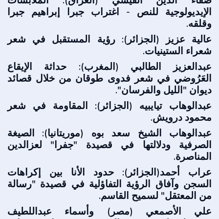
صفاء الدين القيسي (العراق): الملابسات
الإيديولوجية للنص - اغتراب جبرا إبراهيم جبرا
وقلقه.
عالية عزيز (الجزائر): رؤية المستقبل في شعر
شعراء الستينيات.
عبدالعزيز الطالبي (المغرب): حداثة الإيقاع
العَرُوضي في شعر فدوى طوقان من خلال قصائد
ديوان "الليل والفرسان".
عبدالوهاب تيايبيه (الجزائر): المقاومة في شعر
محمود درويش.
عبدالوهاب الشيخ سعد بوه (موريتانيا): الصيغة
الصرفية ودلالتها في قصيدة "جفرا" لعزالدين
المناصرة.
عراب أحمد(الجزائر): حدود الأنا بين إكراهات
السجن وآفاق الرؤية التفاؤلية في قصيدة "رسالة
من المعتقل" لسميح القاسم.
علي الأصمعي (مصر) وأسماء عبداللطيف