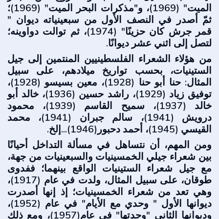
الميت" (1969)، و"مذكرات البحر الميت" (1969)؛
ثمّ أصدر في النصف الأول من سبعينياته ديوان "
قمر جرش كان حزينًا" (1974)، ثم توالت دواوينه؛
لتصل إلى اثني عشر ديوانًا.
من هؤلاء الشعراء الفلسطينيين المنتمين إلى جيل
الستينيات، بحسب تواريخ ميلادهم، على سبيل
المثال: حنا أبو حنا (1928)، معين بسيسو (1928)،
توفيق زياد (1929)، راشد حسين (1936)، خالد أبو
خالد (1937)، سميح القاسم (1939)، محمود
درويش (1941)، سالم جبران (1941)، محمد
القيسي (1945)، أحمد دحبور(1946)...إلخ.
ومن المهم، أن نتساهل في مسألة التداخل أحيانًا
بين شعراء جيلي الخمسينيات والسبعينيات من جهة،
مع جيل شعراء الستينيات الواقع بينهما؛ ففدوى
طوقان، على سبيل المثال، ولدت في عام (1917)،
وهي تعد من شعراء الخمسينيات؛ إذ إنها أصدرت
ديوانها الأول " وحدي مع الأيام" في عام (1952)،
وديوانها الثاني "وجدتها" في عام(1957)، ومع ذلك