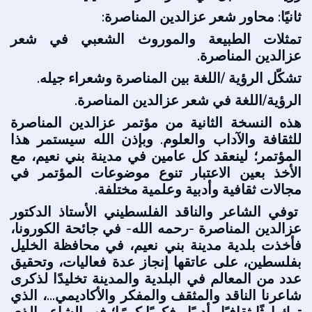
ثانيًا: محاور شعر عزالدين المناصرة:
تمثلات الطبيعة والموروث الشعبي في شعر
عزالدين المناصرة.
تشكّل الرؤية /اللغة بين المناصرة وشعراء جيله.
الرؤية/اللغة في شعر عزالدين المناصرة.
هذه النسخة الثانية من مؤتمر عزالدين المناصرة
للثقافة والآداب والعلوم. وبإذن الله سيستمر هذا
المؤتمر؛ لينعقد كل عامين في مدينة بني نعيم، مع
الأخذ بعين الاعتبار تنوع موضوعات المؤتمر في
مجالات ثقافية وأدبية وعلمية مختلفة.
توفي الشاعر والناقد الفلسطيني الأستاذ الدكتور
عزالدين المناصرة -رحمه الله- في جائحة الكورونا،
فأخذت بلدية مدينة بني نعيم، في محافظة الخليل
بفلسطين، على عاتقها إنجاز عدة فعاليات، وتحقيق
عدد من المعالم في البلدية والمدينة تخليدًا لذكرى
شاعرنا الناقد والمثقف والمفكر والأكاديمي...، الذي