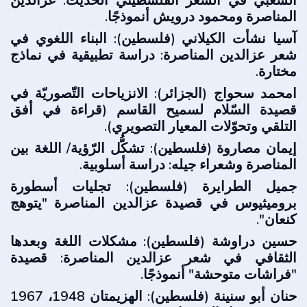
الشعبي في الشعر الفلسطيني الحديث: عزالدين
المناصرة ومحمود درويش أنموذجًا.
آسيا نشأت الكيلاني (فلسطين): البناء اللغوي في
شعر عزالدين المناصرة: دراسة تطبيقية في نماذج
مختارة.
امحمد سحواج (الجزائر): الانزياحات التّصوريّة في
قصيدة السّلام لسميح القاسم (قراءة في أفق
التلقي وتحوّلات المعيار التصويري).
إيمان مصاروة (فلسطين): تشكُّل الرّؤية/ اللغة بين
المناصرة وشعراء جيله: دراسة أسلوبية.
جميل الطرايرة (فلسطين): تجليات أسطورة
بروميثيوس في قصيدة عزالدين المناصرة "يتوهج
كنعان".
حسين دراوشة (فلسطين): مشكلات اللغة وبعدها
الثقافي في شعر عزالدين المناصرة: قصيدة
"فراشات متوحشة" أنموذجًا.
حنان أبو سنينة (فلسطين): الهزيمتان 1948، 1967