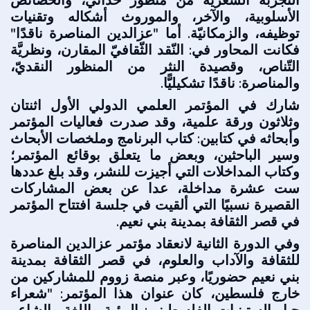
التجربة الشعرية من منظور حداثي، والخصائص
الأسلوبية، والآخر، والموروث أشكاله وتقنيات
توظيفه، والزمكانيّة. أما "عزالدين المناصرة ناقدًا"
فكانت المحاور في: النّقد الثّقافيّ المقارن، ونظريَّة
التّناص، وقصيدة النثر من المنظور النقديّ،
والمناصرة: ناقدًا تشكيليًّا.
شارك في المؤتمر العلمي الدولي الأول اثنتان
وثلاثون ورقة علمية، وقد صدرت فعاليات المؤتمر
وأبحاثه في كتابين: كتاب البرنامج وملخصات الأبحاث
وسير الباحثين، وبعض ما يتعلق بوقائع المؤتمر؛
وكتاب المداخلات التي أجيزت للنشر، وقد بلغ عددها
ست عشرة مداخلة، عدا عن بعض المشاركات
القصيرة نسبيًا التي ألقيت في جلسة افتتاح المؤتمر
في قصر الثقافة بمدينة بني نعيم.
وفي الدورة الثانية لانعقاد مؤتمر عزالدين المناصرة
للثقافة والآداب والعلوم، في قصر الثقافة بمدينة
بني نعيم حضوريًا، وعبر منصة زووم للمشاركين من
خارج فلسطين، كان عنوان هذا المؤتمر: "شعراء