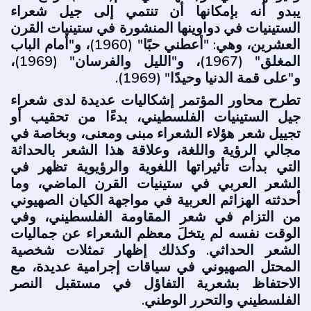
يبدو أنه بإمكانها أن تنتمي إلى جيل شعراء
الستينيات في دواوينها المنشورة في ستينيات القرن
العشرين، وهي: "أعطني حبًا" (1960)، و"أمام الباب
المغلق" (1967)، و"الليل والفرسان" (1969)،
و"على قمة الدنيا وحيدًا" (1969).
تطرح محاور المؤتمر إشكاليات عديدة لدى شعراء
جيل الستينيات الفلسطيني، بدءًا من تحقيب أو
تجييل شعر هؤلاء الشعراء مبنى ومعنى، وبخاصة في
مجالي الرؤية واللغة، وعلاقة هذا الشعر بالحداثة
التي بدأت تأثيراتها اللغوية والرؤيوية تظهر في
الشعر العربي في ستينيات القرن الماضي، وما
أحدثته الهزائم العربية في مواجهة الكيان الصهيوني
من التزام في شعر المقاومة الفلسطيني، وفي
الوقت نفسه لم يتخلَ معظم الشعراء عن جماليات
الشعر الحداثي. وكذلك إظهار تمثلات شخصية
المحتل الصهيوني في سياقات إجرامية عديدة، مع
الاحتفاظ بشعرية التفاؤل في مستقبل النصر
الفلسطيني والتحرر الوطني.