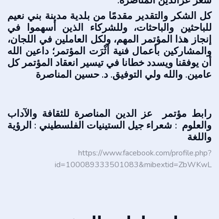
شعر عزالدين المناصرة.
كل الشكر والتقدير مقدمًا من بلدية مدينة بني نعيم
للباحثين والباحثات، وللشركاء الذين أسهموا في
إنجاز هذا المؤتمر المهم، ولكل العاملين في اللجان،
والمشاركين بأعمال فنية أثْرَت المؤتمر؛ داعين الله
أن يوفقنا ويسدد خطانا في تيسير انعقاد المؤتمر كل
عامين. والله ولي التوفيق. د. حسين المناصرة
رابط مؤتمر عز الدين المناصرة للثقافة والآداب
والعلوم : شعراء جيل الستينيات الفلسطيني : الرؤية
واللغة
https://www.facebook.com/profile.php?
id=100089333501083&mibextid=ZbWKwL