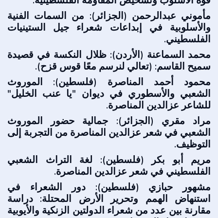
قوة الأسلوب وتشخيص المقاومة الفلسطينية.
مأموني عبدالرحمن (الجزائر): من السمات الفنية
والأسلوبية في إبداعات شعراء جيل الستينيات
الفلسطيني.
محمد السماعنة (الأردن): ظلال النكسة في قصيدة
سميح القاسم: (تعالي لنرسم معًا قوس قزح).
محمود أحمد المناصرة (فلسطين): الموروث
الشعبي والأسطوري في ديوان "يا عنب الخليل"
للشاعر عزالدين المناصرة.
مراد مقري (الجزائر): جمالية حضور الموروث
الشعبي في شعر عزالدين المناصرة من التجربة إلى
التوظيف.
مريم أبو بكر (فلسطين): لغة التراث الشعبي
الفلسطيني في شعر عزالدين المناصرة.
مشهور حبازي (فلسطين): دور الشعراء في
استنهاض الهمم وتحرير الأرض المحتلة: دراسة
مقارنة بين عدد من شعراء الدولتين الزنكية والأيوبية