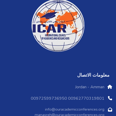
معلومات الاتصال
Jordan - Amman
00962770319801 00972599736950
info@ouracademicconferences.org
manasreh@ouracademicconferences.org