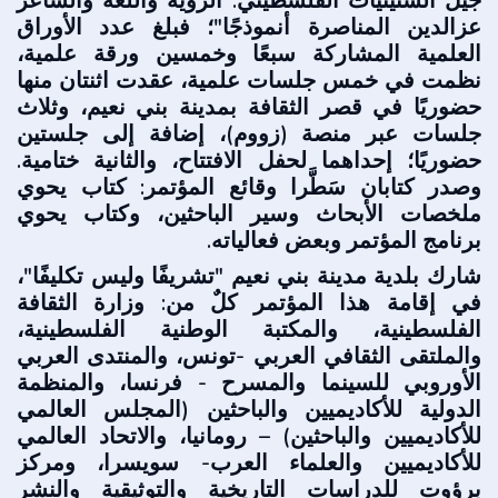
جيل الستينيات الفلسطيني: الرؤية واللغة والشاعر
عزالدين المناصرة أنموذجًا"؛ فبلغ عدد الأوراق
العلمية المشاركة سبعًا وخمسين ورقة علمية،
نظمت في خمس جلسات علمية، عقدت اثنتان منها
حضوريًا في قصر الثقافة بمدينة بني نعيم، وثلاث
جلسات عبر منصة (زووم)، إضافة إلى جلستين
حضوريًا؛ إحداهما لحفل الافتتاح، والثانية ختامية.
وصدر كتابان سَطَّرا وقائع المؤتمر: كتاب يحوي
ملخصات الأبحاث وسير الباحثين، وكتاب يحوي
برنامج المؤتمر وبعض فعالياته.
شارك بلدية مدينة بني نعيم "تشريفًا وليس تكليفًا"،
في إقامة هذا المؤتمر كلٌ من: وزارة الثقافة
الفلسطينية، والمكتبة الوطنية الفلسطينية،
والملتقى الثقافي العربي -تونس، والمنتدى العربي
الأوروبي للسينما والمسرح - فرنسا، والمنظمة
الدولية للأكاديميين والباحثين (المجلس العالمي
للأكاديميين والباحثين) – رومانيا، والاتحاد العالمي
للأكاديميين والعلماء العرب- سويسرا، ومركز
برؤوت للدراسات التاريخية والتوثيقية والنشر