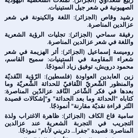
ربيع سعداوي (الجزائر): تمثلات الشخصية اليهودية
الصهيونية في شعر جيل الستينيات.
رشيد وقاص (الجزائر): اللغة والكينونة في شعر
عزالدين المناصرة.
رفيقة سماحي (الجزائر): تجليات الرؤية الشعرية
واللغة في شعر عزالدين المناصرة.
روميسة إسماعيل (الجزائر): أثر الهزيمة في شعر
شعراء المقاومة في الستينيات: سميح القاسم،
محمود درويش، توفيق زياد أنموذجًا.
زين العابدين العواودة (فلسطين): الرّؤية النّقديّة
والمنظور الشّعريّ الثّقافيّ للحداثة الشّعريّة وما
بعدها في فكر الشّاعر النّاقد عزالدّين المناصرة:
كتاباه "الحداثة وما بعد الحداثة" و"إشكالات قصيدة
النّثر قراءة نقديّة مقارنة" أنموذجًا.
سامية قاع الكاف (الجزائر): ظاهرة الاغتراب ولذة
التجريب في التجربة الشعرية عند عزالدين
المناصرة: قصيدة "جفرا... دثريني لأنام" نموذجًا.