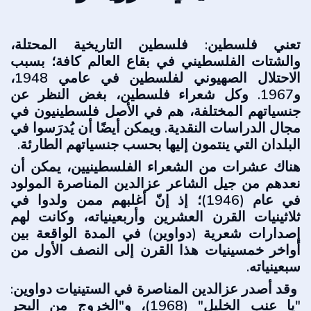
تعني فلسطين: فلسطين التاريخية المحتلة،
والشتات الفلسطيني في بقاع العالم كافة؛ بسبب
الاحتلال الصهيوني لفلسطين في عامي 1948،
و1967. وكل شعراء فلسطين، بغض النظر عن
جنسياتهم المختلفة، هم في الأصل فلسطينيون في
مجال الدراسات النقدية. ويمكن أيضًا أن يُدرَسوا في
البلدان التي ينتمون إليها بحسب جنسياتهم الطارئة.
هناك عشرات من الشعراء الفلسطينيين، يمكن أن
نعدهم من جيل الشاعر عزالدين المناصرة المولود
في عام (1946)؛ إذ إنّ أغلبهم ممن ولدوا في
ثلاثينيات القرن العشرين وأربعينياته، وكانت لهم
إصدارات شعرية (دواوين) في المدة الواقعة بين
أواخر خمسينيات هذا القرن إلى النصف الأول من
سبعينياته.
وقد أصدر عزالدين المناصرة في الستينيات دواوين:
"يا عنب الخليل" (1968)، و"الخروج من البحر